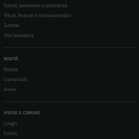
Salute, benessere e assistenza
Tributi, finanze e contravvenzioni
Turismo
Vita lavorativa
NOVITÀ
Tecnici
Questi cookie
Notizie
sono necessari
Comunicati
per il
Avvisi
funzionamento
del sito e non
possono
VIVERE IL COMUNE
essere
disabilitati.
Luoghi
Questi cookie
Eventi
non raccolgono