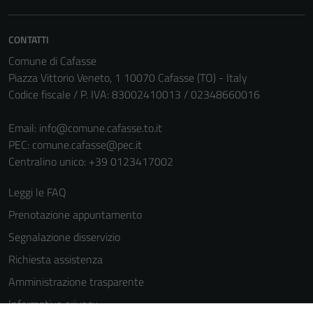
informazioni
personali.
CONTATTI
Comune di Cafasse
Piazza Vittorio Veneto, 1 10070 Cafasse (TO) - Italy
Codice fiscale / P. IVA: 83002410013 / 02348660016
Email:
info@comune.cafasse.to.it
PEC:
comune.cafasse@pec.it
Centralino unico: +39 0123417002
Leggi le FAQ
Prenotazione appuntamento
Segnalazione disservizio
Richiesta assistenza
Amministrazione trasparente
Informativa privacy