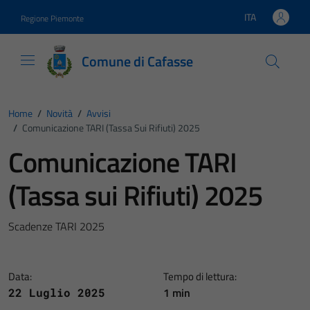
Vai ai contenuti
Vai al footer
ITA
Regione Piemonte
Lingua attiva:
Comune di Cafasse
Home
/
Novità
/
Avvisi
/
Comunicazione TARI (Tassa Sui Rifiuti) 2025
Comunicazione TARI
(Tassa sui Rifiuti) 2025
Scadenze TARI 2025
Data:
Tempo di lettura:
1 min
22 Luglio 2025