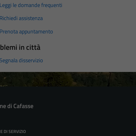
Leggi le domande frequenti
Richiedi assistenza
Prenota appuntamento
blemi in città
Segnala disservizio
e di Cafasse
E DI SERVIZIO