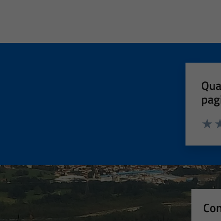
Qua
pag
Valut
Va
Con