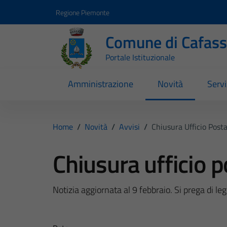
Vai ai contenuti
Vai al footer
Regione Piemonte
Comune di Cafas
Portale Istituzionale
Amministrazione
Novità
Servi
Home
/
Novità
/
Avvisi
/
Chiusura Ufficio Post
Chiusura ufficio 
Notizia aggiornata al 9 febbraio. Si prega di l