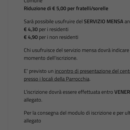
Comune
Riduzione di € 5,00 per fratelli/sorelle
Sarà possibile usufruire del
SERVIZIO MENSA
anc
€ 4,30
per i residenti
€ 4,90
per i non residenti
Chi usufruisce del servizio mensa dovrà indicare l
momento dell'iscrizione.
E’ previsto un
incontro di presentazione del cent
presso i locali della Parrocchia
.
L'iscrizione dovrà essere effettuata entro
VENER
allegato.
Per la consegna del modulo di iscrizione e per ul
allegato