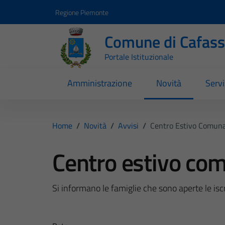
Vai ai contenuti
Vai al footer
Regione Piemonte
Comune di Cafas
Portale Istituzionale
Amministrazione
Novità
Servi
Home
/
Novità
/
Avvisi
/
Centro Estivo Comun
Centro estivo co
Si informano le famiglie che sono aperte le isc