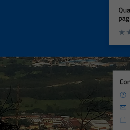
Qua
pag
Valut
Va
Con