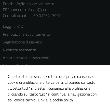
Email:
info@comune.cafasse.to.it
PEC:
comune.cafasse@pec.it
Centralino unico: +39 0123417002
Leggi le FAQ
Prenotazione appuntamento
Segnalazione disservizio
Richiesta assistenza
Amministrazione trasparente
Informativa privacy
Cookie Policy
Questo sito utilizza cookie tecnici e, previo consenso,
Note legali
cookie di profilazione di terze parti. Cliccando sul tasto
'Accetta tutti' si presta il consenso alla profilazione,
Dichiarazione di accessibilità
cliccando sul tasto 'Esci' si continua la navigazione con i
Piano di miglioramento del sito
soli cookie tecnici.
Link alla cookie policy