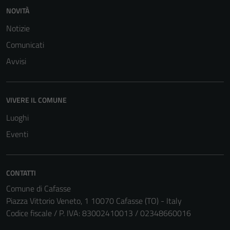
NOVITÀ
Notizie
Comunicati
Tecnici
Avvisi
Questi cookie
sono necessari
per il
VIVERE IL COMUNE
funzionamento
Luoghi
del sito e non
possono
Eventi
essere
disabilitati.
Questi cookie
CONTATTI
non raccolgono
Comune di Cafasse
informazioni
Piazza Vittorio Veneto, 1 10070 Cafasse (TO) - Italy
personali.
Codice fiscale / P. IVA: 83002410013 / 02348660016