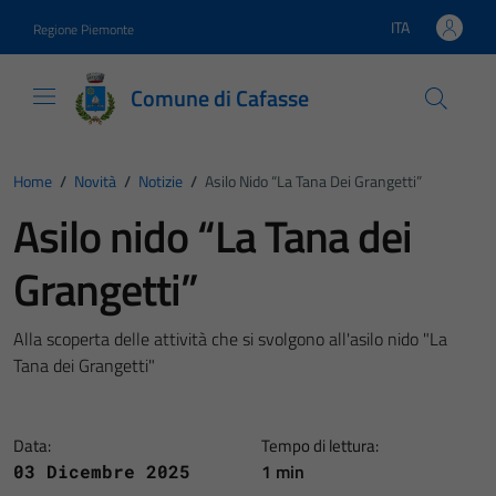
Vai ai contenuti
Vai al footer
ITA
Regione Piemonte
Lingua attiva:
Comune di Cafasse
Home
/
Novità
/
Notizie
/
Asilo Nido “La Tana Dei Grangetti”
Asilo nido “La Tana dei
Grangetti”
Alla scoperta delle attività che si svolgono all'asilo nido "La
Tana dei Grangetti"
Data:
Tempo di lettura:
1 min
03 Dicembre 2025