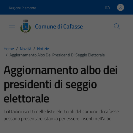
Vai ai contenuti
Vai al footer
ITA
Regione Piemonte
Lingua attiva:
Comune di Cafasse
Home
/
Novità
/
Notizie
/
Aggiornamento Albo Dei Presidenti Di Seggio Elettorale
Aggiornamento albo dei
presidenti di seggio
elettorale
I cittadini iscritti nelle liste elettorali del comune di cafasse
possono presentare istanza per essere inseriti nell’albo