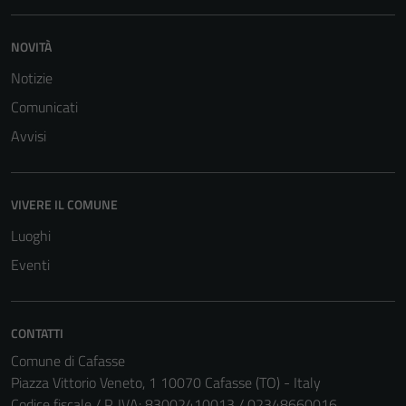
NOVITÀ
Notizie
Comunicati
Tecnici
Avvisi
Questi cookie
sono necessari
per il
funzionamento
VIVERE IL COMUNE
del sito e non
Luoghi
possono
Eventi
essere
disabilitati.
Questi cookie
CONTATTI
non raccolgono
informazioni
Comune di Cafasse
personali.
Piazza Vittorio Veneto, 1 10070 Cafasse (TO) - Italy
Codice fiscale / P. IVA: 83002410013 / 02348660016