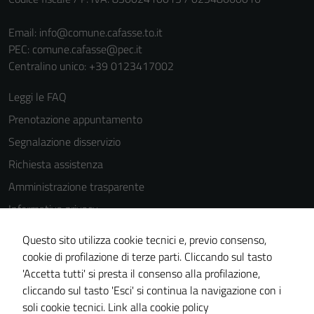
Email:
info@comune.cafasse.to.it
PEC:
comune.cafasse@pec.it
Centralino unico: +39 0123417002
Leggi le FAQ
Prenotazione appuntamento
Segnalazione disservizio
Richiesta assistenza
Amministrazione trasparente
Informativa privacy
Cookie Policy
Questo sito utilizza cookie tecnici e, previo consenso,
Note legali
cookie di profilazione di terze parti. Cliccando sul tasto
'Accetta tutti' si presta il consenso alla profilazione,
Dichiarazione di accessibilità
cliccando sul tasto 'Esci' si continua la navigazione con i
Piano di miglioramento del sito
soli cookie tecnici.
Link alla cookie policy