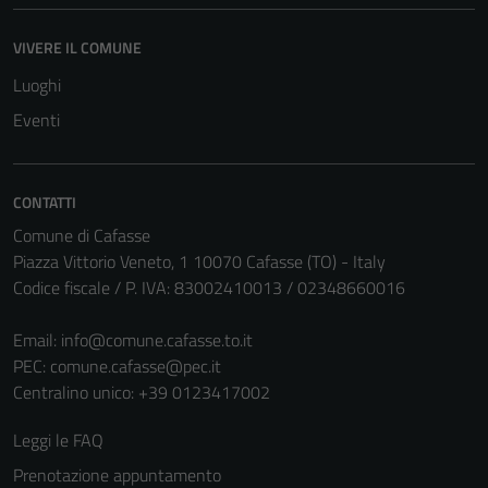
Tecnici
VIVERE IL COMUNE
Questi cookie
Luoghi
sono necessari
Eventi
per il
funzionamento
del sito e non
possono
CONTATTI
essere
Comune di Cafasse
disabilitati.
Piazza Vittorio Veneto, 1 10070 Cafasse (TO) - Italy
Questi cookie
Codice fiscale / P. IVA: 83002410013 / 02348660016
non raccolgono
informazioni
Email:
info@comune.cafasse.to.it
personali.
PEC:
comune.cafasse@pec.it
Centralino unico: +39 0123417002
Leggi le FAQ
Prenotazione appuntamento