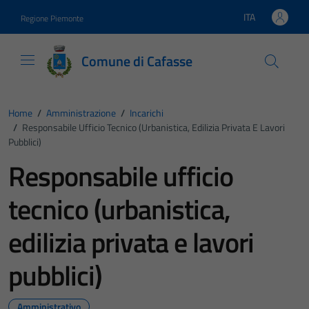
Vai ai contenuti
Vai al footer
ITA
Regione Piemonte
Lingua attiva:
Comune di Cafasse
Home
/
Amministrazione
/
Incarichi
/
Responsabile Ufficio Tecnico (urbanistica, Edilizia Privata E Lavori
Pubblici)
Responsabile ufficio
tecnico (urbanistica,
edilizia privata e lavori
pubblici)
Amministrativo