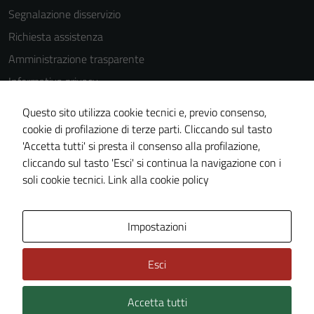
Segnalazione disservizio
Richiesta assistenza
Amministrazione trasparente
Informativa privacy
Cookie Policy
Questo sito utilizza cookie tecnici e, previo consenso,
Note legali
cookie di profilazione di terze parti. Cliccando sul tasto
'Accetta tutti' si presta il consenso alla profilazione,
Dichiarazione di accessibilità
cliccando sul tasto 'Esci' si continua la navigazione con i
Piano di miglioramento del sito
soli cookie tecnici.
Link alla cookie policy
Area Privata
Impostazioni
Esci
Accetta tutti
Credits: ©
Technical Design s.r.l.