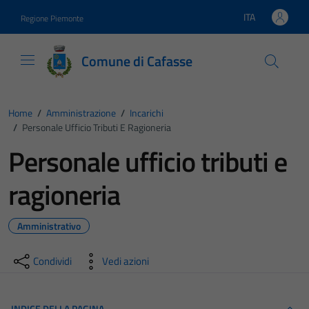
Vai ai contenuti
Vai al footer
ITA
Regione Piemonte
Lingua attiva:
Comune di Cafasse
Home
/
Amministrazione
/
Incarichi
/
Personale Ufficio Tributi E Ragioneria
Personale ufficio tributi e
ragioneria
Amministrativo
Condividi
Vedi azioni
INDICE DELLA PAGINA