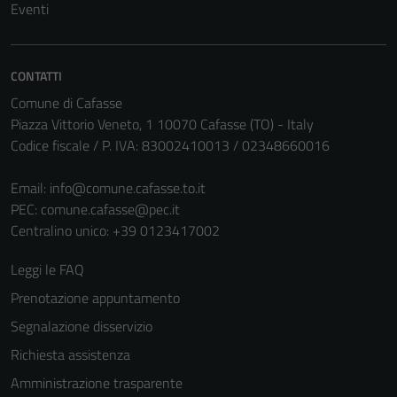
Eventi
CONTATTI
Comune di Cafasse
Piazza Vittorio Veneto, 1 10070 Cafasse (TO) - Italy
Codice fiscale / P. IVA: 83002410013 / 02348660016
Tecnici
Email:
info@comune.cafasse.to.it
PEC:
comune.cafasse@pec.it
Questi cookie
Centralino unico: +39 0123417002
sono necessari
per il
Leggi le FAQ
funzionamento
del sito e non
Prenotazione appuntamento
possono
Segnalazione disservizio
essere
Richiesta assistenza
disabilitati.
Questi cookie
Amministrazione trasparente