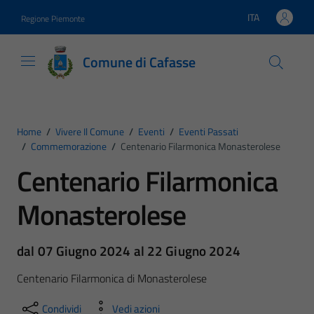
Vai ai contenuti
Vai al footer
ITA
Regione Piemonte
Lingua attiva:
Comune di Cafasse
Home
/
Vivere Il Comune
/
Eventi
/
Eventi Passati
/
Commemorazione
/
Centenario Filarmonica Monasterolese
Centenario Filarmonica
Monasterolese
dal 07 Giugno 2024 al 22 Giugno 2024
Centenario Filarmonica di Monasterolese
Condividi
Vedi azioni