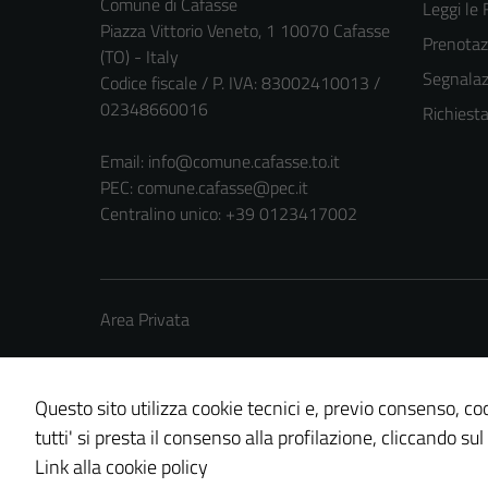
Comune di Cafasse
Leggi le
Piazza Vittorio Veneto, 1 10070 Cafasse
Prenota
(TO) - Italy
Segnalazi
Codice fiscale / P. IVA: 83002410013 /
02348660016
Richiest
Email:
info@comune.cafasse.to.it
PEC:
comune.cafasse@pec.it
Centralino unico: +39 0123417002
Area Privata
Questo sito utilizza cookie tecnici e, previo consenso, coo
tutti' si presta il consenso alla profilazione, cliccando sul
Credits: ©
Technical Design s.r.l.
Link alla cookie policy