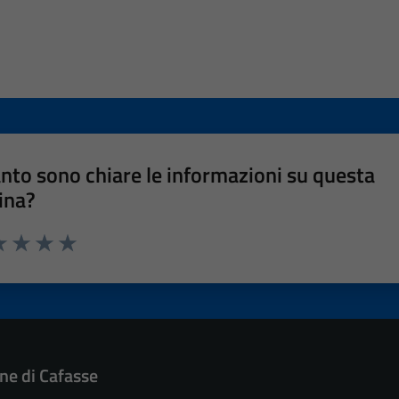
nto sono chiare le informazioni su questa
ina?
a 1 stelle su 5
luta 2 stelle su 5
Valuta 3 stelle su 5
Valuta 4 stelle su 5
Valuta 5 stelle su 5
e di Cafasse