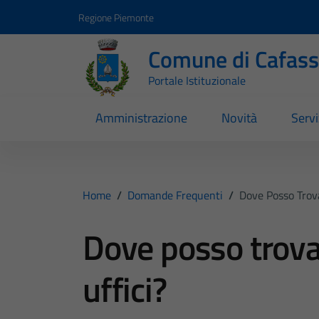
Vai ai contenuti
Vai al footer
Regione Piemonte
Comune di Cafas
Portale Istituzionale
Amministrazione
Novità
Servi
Home
/
Domande Frequenti
/
Dove Posso Trova
Dove posso trovar
uffici?