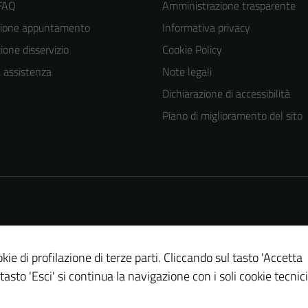
 FAQ
Amministrazione trasparente
zione appuntamento
Informativa privacy
one disservizio
Cookie Policy
a assistenza
Note legali
Dichiarazione di accessibilità
Piano di miglioramento del sito
kie di profilazione di terze parti. Cliccando sul tasto 'Accetta
 tasto 'Esci' si continua la navigazione con i soli cookie tecnici