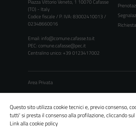
Piazza Vittorio Veneto, 1 10070 Cafasse
Prenota
(TO) - Italy
Segnalazi
Codice fiscale / P. IVA: 83002410013 /
02348660016
Richiest
Email:
info@comune.cafasse.to.it
PEC:
comune.cafasse@pec.it
Centralino unico: +39 0123417002
Area Privata
Questo sito utilizza cookie tecnici e, previo consenso, coo
tutti' si presta il consenso alla profilazione, cliccando sul
Credits: ©
Technical Design s.r.l.
Link alla cookie policy