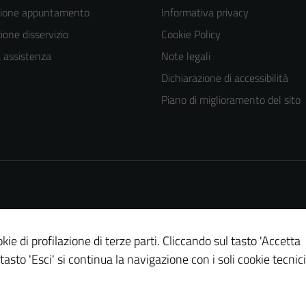
zione appuntamento
Informativa privacy
one disservizio
Cookie Policy
a assistenza
Note legali
Dichiarazione di accessibilità
Piano di miglioramento del sito
Tecnici
Questi cookie
sono necessari
per il
funzionamento
del sito e non
possono
kie di profilazione di terze parti. Cliccando sul tasto 'Accetta
essere
 tasto 'Esci' si continua la navigazione con i soli cookie tecnici
disabilitati.
Questi cookie
non