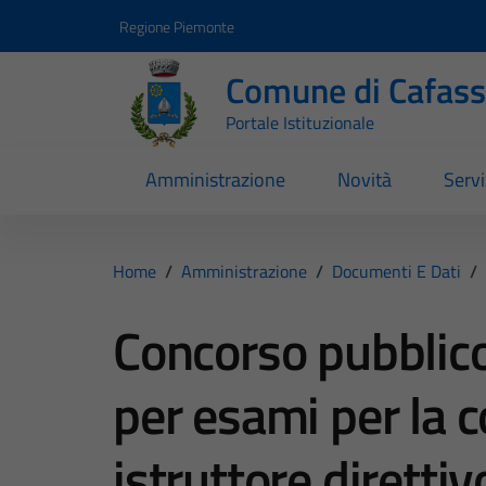
Vai ai contenuti
Vai al footer
Regione Piemonte
Comune di Cafas
Portale Istituzionale
Amministrazione
Novità
Servi
Home
/
Amministrazione
/
Documenti E Dati
/
Concorso pubblic
per esami per la c
istruttore direttiv