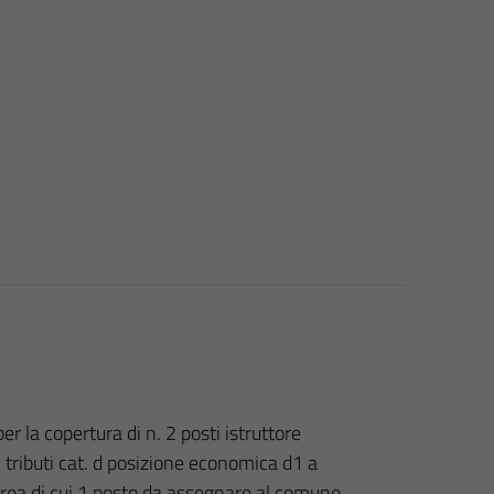
 la copertura di n. 2 posti istruttore
- tributi cat. d posizione economica d1 a
rea di cui 1 posto da assegnare al comune