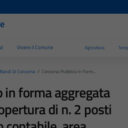
se
zi
Vivere il Comune
Agricoltura
Temp
Bandi Di Concorso
/
Concorso Pubblico In Form...
o in forma aggregata
opertura di n. 2 posti
o contabile. area