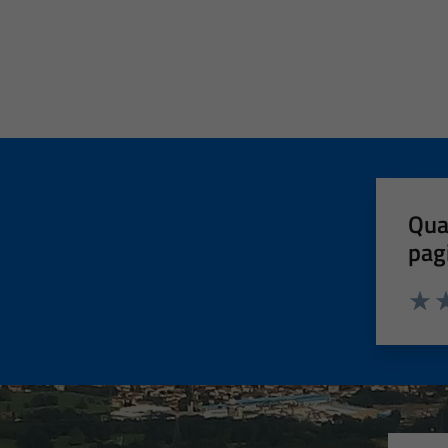
Qua
pag
Valut
Va