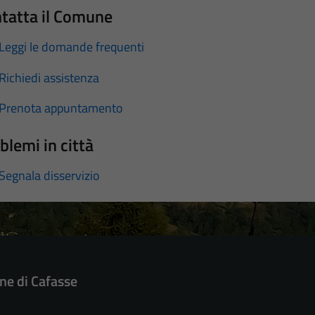
tatta il Comune
Leggi le domande frequenti
Richiedi assistenza
Prenota appuntamento
blemi in città
Segnala disservizio
e di Cafasse