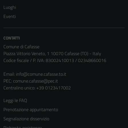
Tecnici
Luoghi
Questi cookie
Eventi
sono necessari
per il
funzionamento
del sito e non
CONTATTI
possono
Comune di Cafasse
essere
Piazza Vittorio Veneto, 1 10070 Cafasse (TO) - Italy
disabilitati.
Codice fiscale / P. IVA: 83002410013 / 02348660016
Questi cookie
non raccolgono
Email:
info@comune.cafasse.to.it
informazioni
PEC:
comune.cafasse@pec.it
personali.
Centralino unico: +39 0123417002
Leggi le FAQ
Prenotazione appuntamento
Segnalazione disservizio
Richiesta assistenza