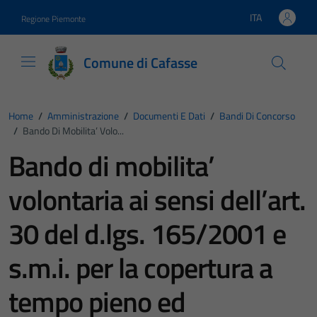
Vai ai contenuti
Vai al footer
ITA
Regione Piemonte
Lingua attiva:
Comune di Cafasse
Home
/
Amministrazione
/
Documenti E Dati
/
Bandi Di Concorso
/
Bando Di Mobilita’ Volo...
Bando di mobilita’
volontaria ai sensi dell’art.
30 del d.lgs. 165/2001 e
s.m.i. per la copertura a
tempo pieno ed