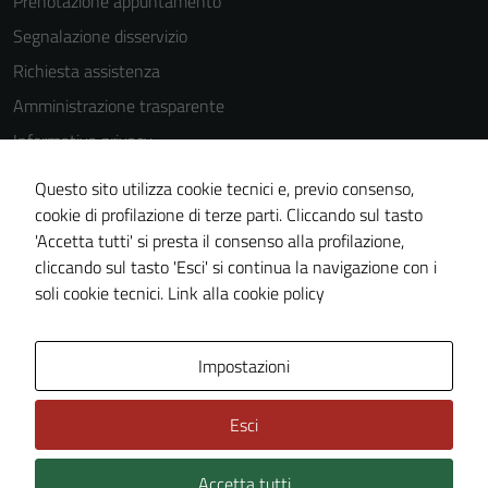
Prenotazione appuntamento
Segnalazione disservizio
Richiesta assistenza
Amministrazione trasparente
Informativa privacy
Cookie Policy
Questo sito utilizza cookie tecnici e, previo consenso,
Note legali
cookie di profilazione di terze parti. Cliccando sul tasto
'Accetta tutti' si presta il consenso alla profilazione,
Dichiarazione di accessibilità
cliccando sul tasto 'Esci' si continua la navigazione con i
Piano di miglioramento del sito
soli cookie tecnici.
Link alla cookie policy
Area Privata
Impostazioni
Esci
Accetta tutti
Credits: ©
Technical Design s.r.l.