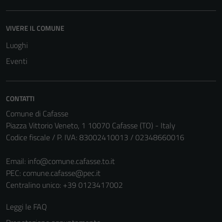
disabilitati.
Questi cookie
VIVERE IL COMUNE
non raccolgono
informazioni
Luoghi
personali.
Eventi
CONTATTI
Comune di Cafasse
Piazza Vittorio Veneto, 1 10070 Cafasse (TO) - Italy
Codice fiscale / P. IVA: 83002410013 / 02348660016
Email:
info@comune.cafasse.to.it
PEC:
comune.cafasse@pec.it
Centralino unico: +39 0123417002
Leggi le FAQ