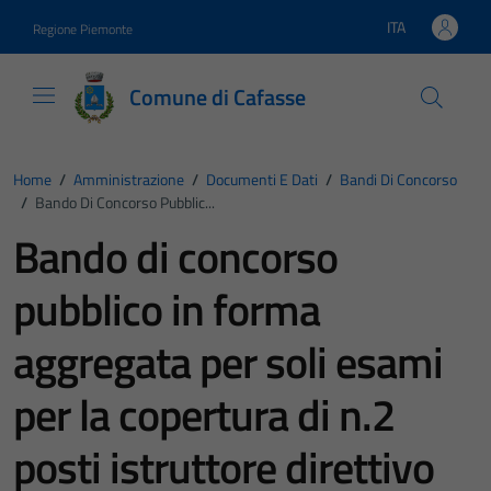
Vai ai contenuti
Vai al footer
ITA
Regione Piemonte
Lingua attiva:
Comune di Cafasse
Home
/
Amministrazione
/
Documenti E Dati
/
Bandi Di Concorso
/
Bando Di Concorso Pubblic...
Bando di concorso
pubblico in forma
aggregata per soli esami
per la copertura di n.2
posti istruttore direttivo