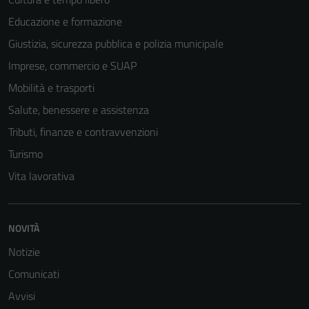
Educazione e formazione
Giustizia, sicurezza pubblica e polizia municipale
Imprese, commercio e SUAP
Mobilità e trasporti
Salute, benessere e assistenza
Tributi, finanze e contravvenzioni
Turismo
Vita lavorativa
Tecnici
Questi cookie
sono necessari
NOVITÀ
per il
funzionamento
Notizie
del sito e non
Comunicati
possono
Avvisi
essere