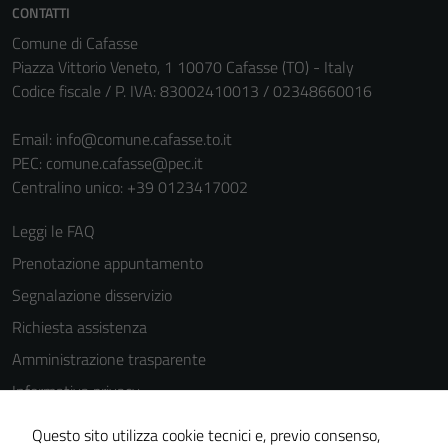
CONTATTI
Comune di Cafasse
Piazza Vittorio Veneto, 1 10070 Cafasse (TO) - Italy
Codice fiscale / P. IVA: 83002410013 / 02348660016
Email:
info@comune.cafasse.to.it
PEC:
comune.cafasse@pec.it
Centralino unico: +39 0123417002
Leggi le FAQ
Prenotazione appuntamento
Segnalazione disservizio
Richiesta assistenza
Amministrazione trasparente
Informativa privacy
Cookie Policy
Questo sito utilizza cookie tecnici e, previo consenso,